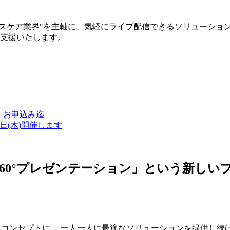
ルスケア業界"を主軸に、気軽にライブ配信できるソリューショ
築支援いたします。
金）お申込み迄
7日(木)開催します
ン・360°プレゼンテーション」という新
つをコンセプトに、 一人一人に最適なソリューションを提供し続