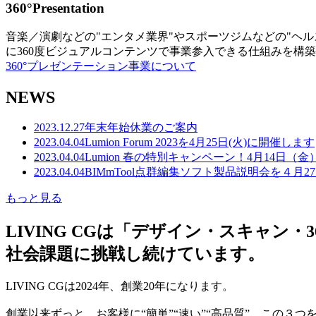
360°Presentation
音楽／演劇などの"エンタメ業界"やスポーツジムなどの"ヘ
に360度ビジュアルコンテンツで事業参入できる仕組みを構
360°プレゼンテーション事業について
NEWS
2023.12.27
年末年始休業のご案内
2023.04.04
Lumion Forum 2023を4月25日(火)に開催します
2023.04.04
Lumion 春の特別キャンペーン！4月14日（
2023.04.04
BIMmTool点群編集ソフト製品説明会を４月2
もっと見る
LIVING CGは「デザイン・スキャ
社会課題に挑戦し続けています。
LIVING CGは2024年、創業20年になります。
創業以来ずっと、お客様に“簡単”“速い”“高品質” この３