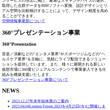
ンサービスの理念に掲げ、最適なスキャンデバイスの選択、
取得した点群データをBIMソフトへ変換、設計デザインとリ
アル空間を比較検討することによって、デザイン精度を高め
ることができます。
空間情報事業部について
360°プレゼンテーション事業
360°Presentation
音楽／演劇などの"エンタメ業界"やスポーツジムなどの"ヘ
ルスケア業界"を主軸に、気軽にライブ配信できるソリュー
ションを提供しています。 また、様々に展開される新しい
仮想市場に360度ビジュアルコンテンツで事業参入できる仕
組みを構築支援いたします。
360°プレゼンテーション事業について
NEWS
2023.12.27
年末年始休業のご案内
2023.04.04
Lumion Forum 2023を4月25日(火)に開催しま