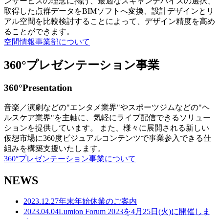
ンサービスの理念に掲げ、最適なスキャンデバイスの選択、
取得した点群データをBIMソフトへ変換、設計デザインとリ
アル空間を比較検討することによって、デザイン精度を高め
ることができます。
空間情報事業部について
360°プレゼンテーション事業
360°Presentation
音楽／演劇などの"エンタメ業界"やスポーツジムなどの"ヘ
ルスケア業界"を主軸に、気軽にライブ配信できるソリュー
ションを提供しています。 また、様々に展開される新しい
仮想市場に360度ビジュアルコンテンツで事業参入できる仕
組みを構築支援いたします。
360°プレゼンテーション事業について
NEWS
2023.12.27
年末年始休業のご案内
2023.04.04
Lumion Forum 2023を4月25日(火)に開催しま