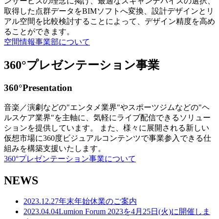
ンサービスの理念に掲げ、最適なスキャンデバイスの選択、
取得した点群データをBIMソフトへ変換、設計デザインとリ
アル空間を比較検討することによって、デザイン精度を高め
ることができます。
空間情報事業部について
360°プレゼンテーション事業
360°Presentation
音楽／演劇などの"エンタメ業界"やスポーツジムなどの"ヘ
ルスケア業界"を主軸に、気軽にライブ配信できるソリュー
ションを提供しています。 また、様々に展開される新しい
仮想市場に360度ビジュアルコンテンツで事業参入できる仕
組みを構築支援いたします。
360°プレゼンテーション事業について
NEWS
2023.12.27
年末年始休業のご案内
2023.04.04
Lumion Forum 2023を4月25日(火)に開催しま