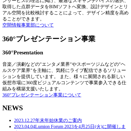
ンサービスの理念に掲げ、最適なスキャンデバイスの選択、
取得した点群データをBIMソフトへ変換、設計デザインとリ
アル空間を比較検討することによって、デザイン精度を高め
ることができます。
空間情報事業部について
360°プレゼンテーション事業
360°Presentation
音楽／演劇などの"エンタメ業界"やスポーツジムなどの"ヘ
ルスケア業界"を主軸に、気軽にライブ配信できるソリュー
ションを提供しています。 また、様々に展開される新しい
仮想市場に360度ビジュアルコンテンツで事業参入できる仕
組みを構築支援いたします。
360°プレゼンテーション事業について
NEWS
2023.12.27
年末年始休業のご案内
2023.04.04
Lumion Forum 2023を4月25日(火)に開催しま