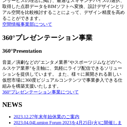
ンサービスの理念に掲げ、最適なスキャンデバイスの選択、
取得した点群データをBIMソフトへ変換、設計デザインとリ
アル空間を比較検討することによって、デザイン精度を高め
ることができます。
空間情報事業部について
360°プレゼンテーション事業
360°Presentation
音楽／演劇などの"エンタメ業界"やスポーツジムなどの"ヘ
ルスケア業界"を主軸に、気軽にライブ配信できるソリュー
ションを提供しています。 また、様々に展開される新しい
仮想市場に360度ビジュアルコンテンツで事業参入できる仕
組みを構築支援いたします。
360°プレゼンテーション事業について
NEWS
2023.12.27
年末年始休業のご案内
2023.04.04
Lumion Forum 2023を4月25日(火)に開催しま