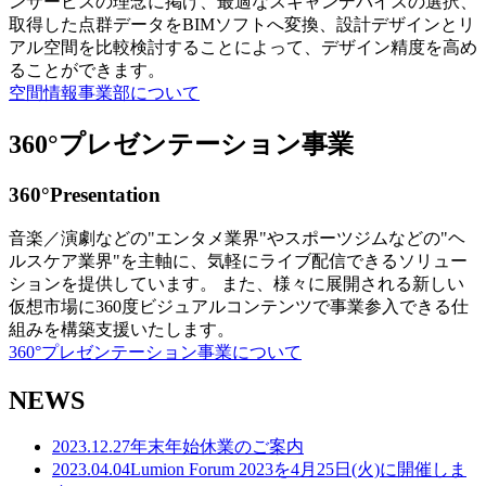
ンサービスの理念に掲げ、最適なスキャンデバイスの選択、
取得した点群データをBIMソフトへ変換、設計デザインとリ
アル空間を比較検討することによって、デザイン精度を高め
ることができます。
空間情報事業部について
360°プレゼンテーション事業
360°Presentation
音楽／演劇などの"エンタメ業界"やスポーツジムなどの"ヘ
ルスケア業界"を主軸に、気軽にライブ配信できるソリュー
ションを提供しています。 また、様々に展開される新しい
仮想市場に360度ビジュアルコンテンツで事業参入できる仕
組みを構築支援いたします。
360°プレゼンテーション事業について
NEWS
2023.12.27
年末年始休業のご案内
2023.04.04
Lumion Forum 2023を4月25日(火)に開催しま