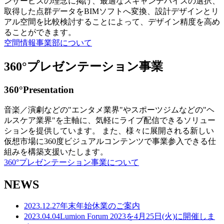
ンサービスの理念に掲げ、最適なスキャンデバイスの選択、
取得した点群データをBIMソフトへ変換、設計デザインとリ
アル空間を比較検討することによって、デザイン精度を高め
ることができます。
空間情報事業部について
360°プレゼンテーション事業
360°Presentation
音楽／演劇などの"エンタメ業界"やスポーツジムなどの"ヘ
ルスケア業界"を主軸に、気軽にライブ配信できるソリュー
ションを提供しています。 また、様々に展開される新しい
仮想市場に360度ビジュアルコンテンツで事業参入できる仕
組みを構築支援いたします。
360°プレゼンテーション事業について
NEWS
2023.12.27
年末年始休業のご案内
2023.04.04
Lumion Forum 2023を4月25日(火)に開催しま