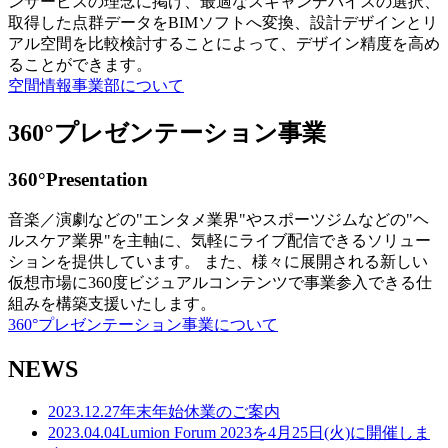
ンサービスの理念に掲げ、最適なスキャンデバイスの選択、
取得した点群データをBIMソフトへ変換、設計デザインとリ
アル空間を比較検討することによって、デザイン精度を高め
ることができます。
空間情報事業部について
360°プレゼンテーション事業
360°Presentation
音楽／演劇などの"エンタメ業界"やスポーツジムなどの"ヘ
ルスケア業界"を主軸に、気軽にライブ配信できるソリュー
ションを提供しています。 また、様々に展開される新しい
仮想市場に360度ビジュアルコンテンツで事業参入できる仕
組みを構築支援いたします。
360°プレゼンテーション事業について
NEWS
2023.12.27
年末年始休業のご案内
2023.04.04
Lumion Forum 2023を4月25日(火)に開催しま