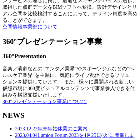
ンサービスの理念に掲げ、最適なスキャンデバイスの選択、
取得した点群データをBIMソフトへ変換、設計デザインとリ
アル空間を比較検討することによって、デザイン精度を高め
ることができます。
空間情報事業部について
360°プレゼンテーション事業
360°Presentation
音楽／演劇などの"エンタメ業界"やスポーツジムなどの"ヘ
ルスケア業界"を主軸に、気軽にライブ配信できるソリュー
ションを提供しています。 また、様々に展開される新しい
仮想市場に360度ビジュアルコンテンツで事業参入できる仕
組みを構築支援いたします。
360°プレゼンテーション事業について
NEWS
2023.12.27
年末年始休業のご案内
2023.04.04
Lumion Forum 2023を4月25日(火)に開催しま