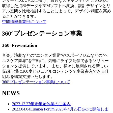
ンサービスの理念に掲げ、最適なスキャンデバイスの選択、
取得した点群データをBIMソフトへ変換、設計デザインとリ
アル空間を比較検討することによって、デザイン精度を高め
ることができます。
空間情報事業部について
360°プレゼンテーション事業
360°Presentation
音楽／演劇などの"エンタメ業界"やスポーツジムなどの"ヘ
ルスケア業界"を主軸に、気軽にライブ配信できるソリュー
ションを提供しています。 また、様々に展開される新しい
仮想市場に360度ビジュアルコンテンツで事業参入できる仕
組みを構築支援いたします。
360°プレゼンテーション事業について
NEWS
2023.12.27
年末年始休業のご案内
2023.04.04
Lumion Forum 2023を4月25日(火)に開催しま