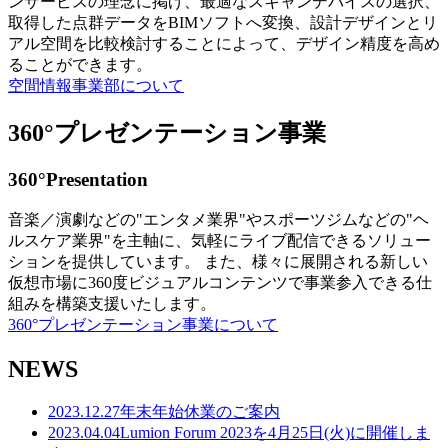
ンサービスの理念に掲げ、最適なスキャンデバイスの選択、
取得した点群データをBIMソフトへ変換、設計デザインとリ
アル空間を比較検討することによって、デザイン精度を高め
ることができます。
空間情報事業部について
360°プレゼンテーション事業
360°Presentation
音楽／演劇などの"エンタメ業界"やスポーツジムなどの"ヘ
ルスケア業界"を主軸に、気軽にライブ配信できるソリュー
ションを提供しています。 また、様々に展開される新しい
仮想市場に360度ビジュアルコンテンツで事業参入できる仕
組みを構築支援いたします。
360°プレゼンテーション事業について
NEWS
2023.12.27
年末年始休業のご案内
2023.04.04
Lumion Forum 2023を4月25日(火)に開催しま