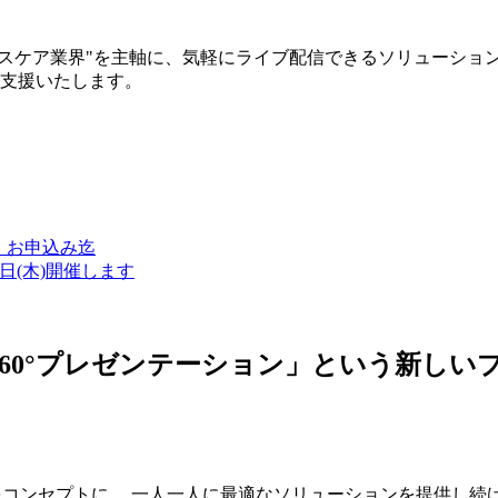
ルスケア業界"を主軸に、気軽にライブ配信できるソリューショ
築支援いたします。
金）お申込み迄
7日(木)開催します
ン・360°プレゼンテーション」という新
つをコンセプトに、 一人一人に最適なソリューションを提供し続