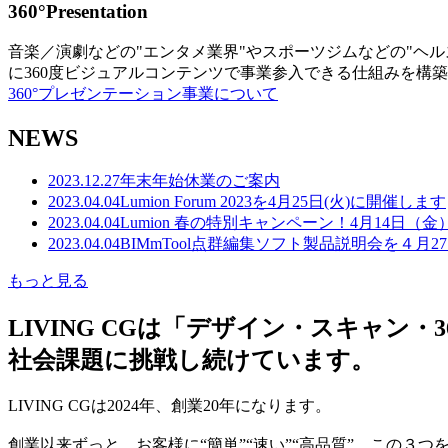
360°Presentation
音楽／演劇などの"エンタメ業界"やスポーツジムなどの"ヘ
に360度ビジュアルコンテンツで事業参入できる仕組みを構
360°プレゼンテーション事業について
NEWS
2023.12.27
年末年始休業のご案内
2023.04.04
Lumion Forum 2023を4月25日(火)に開催します
2023.04.04
Lumion 春の特別キャンペーン！4月14日（
2023.04.04
BIMmTool点群編集ソフト製品説明会を４月2
もっと見る
LIVING CGは「デザイン・スキャ
社会課題に挑戦し続けています。
LIVING CGは2024年、創業20年になります。
創業以来ずっと、お客様に“簡単”“速い”“高品質” この３