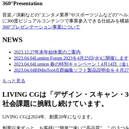
360°Presentation
音楽／演劇などの"エンタメ業界"やスポーツジムなどの"ヘ
に360度ビジュアルコンテンツで事業参入できる仕組みを構
360°プレゼンテーション事業について
NEWS
2023.12.27
年末年始休業のご案内
2023.04.04
Lumion Forum 2023を4月25日(火)に開催します
2023.04.04
Lumion 春の特別キャンペーン！4月14日（
2023.04.04
BIMmTool点群編集ソフト製品説明会を４月2
もっと見る
LIVING CGは「デザイン・スキャ
社会課題に挑戦し続けています。
LIVING CGは2024年、創業20年になります。
創業以来ずっと、お客様に“簡単”“速い”“高品質” この３