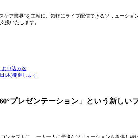
ルスケア業界"を主軸に、気軽にライブ配信できるソリューショ
築支援いたします。
金）お申込み迄
7日(木)開催します
ン・360°プレゼンテーション」という新
つをコンセプトに、 一人一人に最適なソリューションを提供し続