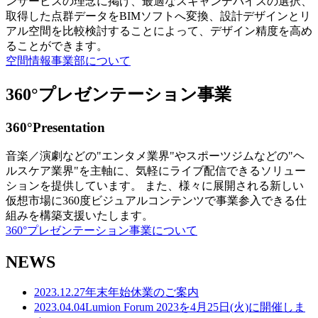
ンサービスの理念に掲げ、最適なスキャンデバイスの選択、
取得した点群データをBIMソフトへ変換、設計デザインとリ
アル空間を比較検討することによって、デザイン精度を高め
ることができます。
空間情報事業部について
360°プレゼンテーション事業
360°Presentation
音楽／演劇などの"エンタメ業界"やスポーツジムなどの"ヘ
ルスケア業界"を主軸に、気軽にライブ配信できるソリュー
ションを提供しています。 また、様々に展開される新しい
仮想市場に360度ビジュアルコンテンツで事業参入できる仕
組みを構築支援いたします。
360°プレゼンテーション事業について
NEWS
2023.12.27
年末年始休業のご案内
2023.04.04
Lumion Forum 2023を4月25日(火)に開催しま