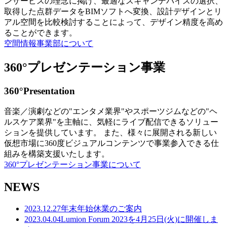
ンサービスの理念に掲げ、最適なスキャンデバイスの選択、
取得した点群データをBIMソフトへ変換、設計デザインとリ
アル空間を比較検討することによって、デザイン精度を高め
ることができます。
空間情報事業部について
360°プレゼンテーション事業
360°Presentation
音楽／演劇などの"エンタメ業界"やスポーツジムなどの"ヘ
ルスケア業界"を主軸に、気軽にライブ配信できるソリュー
ションを提供しています。 また、様々に展開される新しい
仮想市場に360度ビジュアルコンテンツで事業参入できる仕
組みを構築支援いたします。
360°プレゼンテーション事業について
NEWS
2023.12.27
年末年始休業のご案内
2023.04.04
Lumion Forum 2023を4月25日(火)に開催しま