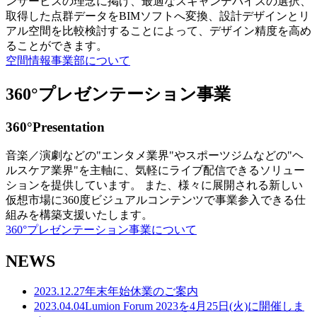
ンサービスの理念に掲げ、最適なスキャンデバイスの選択、
取得した点群データをBIMソフトへ変換、設計デザインとリ
アル空間を比較検討することによって、デザイン精度を高め
ることができます。
空間情報事業部について
360°プレゼンテーション事業
360°Presentation
音楽／演劇などの"エンタメ業界"やスポーツジムなどの"ヘ
ルスケア業界"を主軸に、気軽にライブ配信できるソリュー
ションを提供しています。 また、様々に展開される新しい
仮想市場に360度ビジュアルコンテンツで事業参入できる仕
組みを構築支援いたします。
360°プレゼンテーション事業について
NEWS
2023.12.27
年末年始休業のご案内
2023.04.04
Lumion Forum 2023を4月25日(火)に開催しま