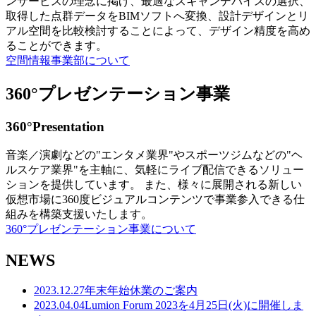
ンサービスの理念に掲げ、最適なスキャンデバイスの選択、
取得した点群データをBIMソフトへ変換、設計デザインとリ
アル空間を比較検討することによって、デザイン精度を高め
ることができます。
空間情報事業部について
360°プレゼンテーション事業
360°Presentation
音楽／演劇などの"エンタメ業界"やスポーツジムなどの"ヘ
ルスケア業界"を主軸に、気軽にライブ配信できるソリュー
ションを提供しています。 また、様々に展開される新しい
仮想市場に360度ビジュアルコンテンツで事業参入できる仕
組みを構築支援いたします。
360°プレゼンテーション事業について
NEWS
2023.12.27
年末年始休業のご案内
2023.04.04
Lumion Forum 2023を4月25日(火)に開催しま