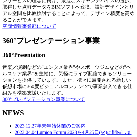
ンサービスの理念に掲げ、最適なスキャンデバイスの選択、
取得した点群データをBIMソフトへ変換、設計デザインとリ
アル空間を比較検討することによって、デザイン精度を高め
ることができます。
空間情報事業部について
360°プレゼンテーション事業
360°Presentation
音楽／演劇などの"エンタメ業界"やスポーツジムなどの"ヘ
ルスケア業界"を主軸に、気軽にライブ配信できるソリュー
ションを提供しています。 また、様々に展開される新しい
仮想市場に360度ビジュアルコンテンツで事業参入できる仕
組みを構築支援いたします。
360°プレゼンテーション事業について
NEWS
2023.12.27
年末年始休業のご案内
2023.04.04
Lumion Forum 2023を4月25日(火)に開催しま