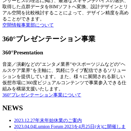
ンサービスの理念に掲げ、最適なスキャンデバイスの選択、
取得した点群データをBIMソフトへ変換、設計デザインとリ
アル空間を比較検討することによって、デザイン精度を高め
ることができます。
空間情報事業部について
360°プレゼンテーション事業
360°Presentation
音楽／演劇などの"エンタメ業界"やスポーツジムなどの"ヘ
ルスケア業界"を主軸に、気軽にライブ配信できるソリュー
ションを提供しています。 また、様々に展開される新しい
仮想市場に360度ビジュアルコンテンツで事業参入できる仕
組みを構築支援いたします。
360°プレゼンテーション事業について
NEWS
2023.12.27
年末年始休業のご案内
2023.04.04
Lumion Forum 2023を4月25日(火)に開催しま