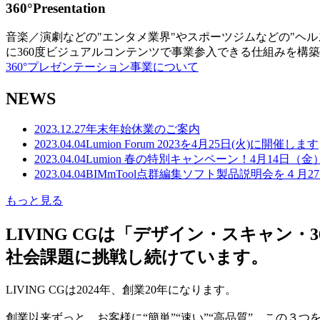
360°Presentation
音楽／演劇などの"エンタメ業界"やスポーツジムなどの"ヘ
に360度ビジュアルコンテンツで事業参入できる仕組みを構
360°プレゼンテーション事業について
NEWS
2023.12.27
年末年始休業のご案内
2023.04.04
Lumion Forum 2023を4月25日(火)に開催します
2023.04.04
Lumion 春の特別キャンペーン！4月14日（
2023.04.04
BIMmTool点群編集ソフト製品説明会を４月2
もっと見る
LIVING CGは「デザイン・スキャ
社会課題に挑戦し続けています。
LIVING CGは2024年、創業20年になります。
創業以来ずっと、お客様に“簡単”“速い”“高品質” この３