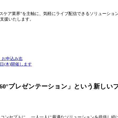
ルスケア業界"を主軸に、気軽にライブ配信できるソリューショ
築支援いたします。
金）お申込み迄
7日(木)開催します
ン・360°プレゼンテーション」という新
つをコンセプトに、 一人一人に最適なソリューションを提供し続