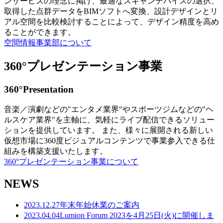
ンサービスの理念に掲げ、最適なスキャンデバイスの選択、
取得した点群データをBIMソフトへ変換、設計デザインとリ
アル空間を比較検討することによって、デザイン精度を高め
ることができます。
空間情報事業部について
360°プレゼンテーション事業
360°Presentation
音楽／演劇などの"エンタメ業界"やスポーツジムなどの"ヘ
ルスケア業界"を主軸に、気軽にライブ配信できるソリュー
ションを提供しています。 また、様々に展開される新しい
仮想市場に360度ビジュアルコンテンツで事業参入できる仕
組みを構築支援いたします。
360°プレゼンテーション事業について
NEWS
2023.12.27
年末年始休業のご案内
2023.04.04
Lumion Forum 2023を4月25日(火)に開催しま