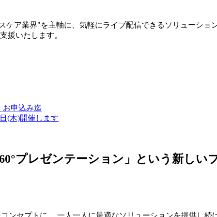
ルスケア業界"を主軸に、気軽にライブ配信できるソリューショ
築支援いたします。
金）お申込み迄
7日(木)開催します
ン・360°プレゼンテーション」という新
つをコンセプトに、 一人一人に最適なソリューションを提供し続