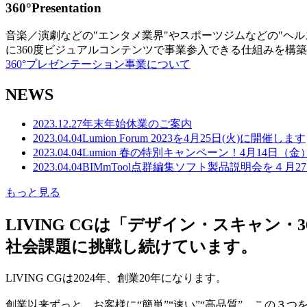
360°Presentation
音楽／演劇などの"エンタメ業界"やスポーツジムなどの"ヘ
に360度ビジュアルコンテンツで事業参入できる仕組みを構
360°プレゼンテーション事業について
NEWS
2023.12.27
年末年始休業のご案内
2023.04.04
Lumion Forum 2023を4月25日(火)に開催します
2023.04.04
Lumion 春の特別キャンペーン！4月14日（
2023.04.04
BIMmTool点群編集ソフト製品説明会を４月2
もっと見る
LIVING CGは「デザイン・スキャ
社会課題に挑戦し続けています。
LIVING CGは2024年、創業20年になります。
創業以来ずっと、お客様に“簡単”“速い”“高品質” この３