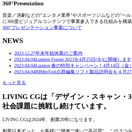
360°Presentation
音楽／演劇などの"エンタメ業界"やスポーツジムなどの"ヘ
に360度ビジュアルコンテンツで事業参入できる仕組みを構
360°プレゼンテーション事業について
NEWS
2023.12.27
年末年始休業のご案内
2023.04.04
Lumion Forum 2023を4月25日(火)に開催します
2023.04.04
Lumion 春の特別キャンペーン！4月14日（
2023.04.04
BIMmTool点群編集ソフト製品説明会を４月2
もっと見る
LIVING CGは「デザイン・スキャ
社会課題に挑戦し続けています。
LIVING CGは2024年、創業20年になります。
創業以来ずっと、お客様に“簡単”“速い”“高品質” この３