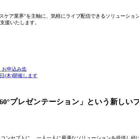
ルスケア業界"を主軸に、気軽にライブ配信できるソリューショ
築支援いたします。
金）お申込み迄
7日(木)開催します
ン・360°プレゼンテーション」という新
つをコンセプトに、 一人一人に最適なソリューションを提供し続