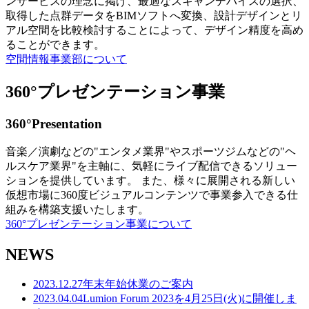
ンサービスの理念に掲げ、最適なスキャンデバイスの選択、
取得した点群データをBIMソフトへ変換、設計デザインとリ
アル空間を比較検討することによって、デザイン精度を高め
ることができます。
空間情報事業部について
360°プレゼンテーション事業
360°Presentation
音楽／演劇などの"エンタメ業界"やスポーツジムなどの"ヘ
ルスケア業界"を主軸に、気軽にライブ配信できるソリュー
ションを提供しています。 また、様々に展開される新しい
仮想市場に360度ビジュアルコンテンツで事業参入できる仕
組みを構築支援いたします。
360°プレゼンテーション事業について
NEWS
2023.12.27
年末年始休業のご案内
2023.04.04
Lumion Forum 2023を4月25日(火)に開催しま