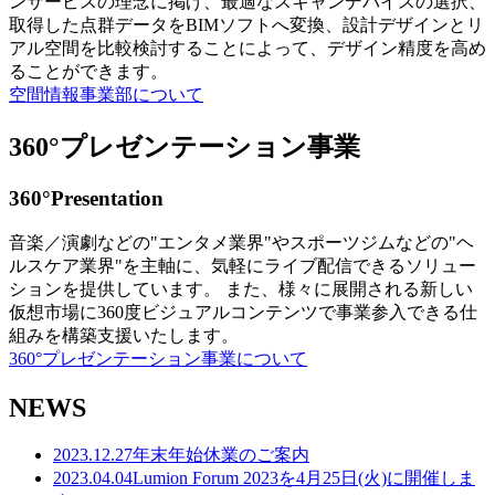
ンサービスの理念に掲げ、最適なスキャンデバイスの選択、
取得した点群データをBIMソフトへ変換、設計デザインとリ
アル空間を比較検討することによって、デザイン精度を高め
ることができます。
空間情報事業部について
360°プレゼンテーション事業
360°Presentation
音楽／演劇などの"エンタメ業界"やスポーツジムなどの"ヘ
ルスケア業界"を主軸に、気軽にライブ配信できるソリュー
ションを提供しています。 また、様々に展開される新しい
仮想市場に360度ビジュアルコンテンツで事業参入できる仕
組みを構築支援いたします。
360°プレゼンテーション事業について
NEWS
2023.12.27
年末年始休業のご案内
2023.04.04
Lumion Forum 2023を4月25日(火)に開催しま