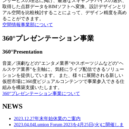
ンサービスの理念に掲げ、最適なスキャンデバイスの選択、
取得した点群データをBIMソフトへ変換、設計デザインとリ
アル空間を比較検討することによって、デザイン精度を高め
ることができます。
空間情報事業部について
360°プレゼンテーション事業
360°Presentation
音楽／演劇などの"エンタメ業界"やスポーツジムなどの"ヘ
ルスケア業界"を主軸に、気軽にライブ配信できるソリュー
ションを提供しています。 また、様々に展開される新しい
仮想市場に360度ビジュアルコンテンツで事業参入できる仕
組みを構築支援いたします。
360°プレゼンテーション事業について
NEWS
2023.12.27
年末年始休業のご案内
2023.04.04
Lumion Forum 2023を4月25日(火)に開催しま