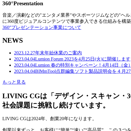
360°Presentation
音楽／演劇などの"エンタメ業界"やスポーツジムなどの"ヘ
に360度ビジュアルコンテンツで事業参入できる仕組みを構
360°プレゼンテーション事業について
NEWS
2023.12.27
年末年始休業のご案内
2023.04.04
Lumion Forum 2023を4月25日(火)に開催します
2023.04.04
Lumion 春の特別キャンペーン！4月14日（
2023.04.04
BIMmTool点群編集ソフト製品説明会を４月2
もっと見る
LIVING CGは「デザイン・スキャ
社会課題に挑戦し続けています。
LIVING CGは2024年、創業20年になります。
創業以来ずっと、お客様に“簡単”“速い”“高品質” この３