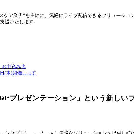
ルスケア業界"を主軸に、気軽にライブ配信できるソリューショ
築支援いたします。
金）お申込み迄
7日(木)開催します
ン・360°プレゼンテーション」という新
つをコンセプトに、 一人一人に最適なソリューションを提供し続