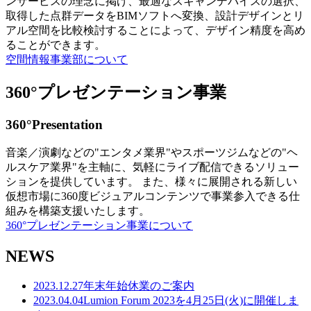
ンサービスの理念に掲げ、最適なスキャンデバイスの選択、
取得した点群データをBIMソフトへ変換、設計デザインとリ
アル空間を比較検討することによって、デザイン精度を高め
ることができます。
空間情報事業部について
360°プレゼンテーション事業
360°Presentation
音楽／演劇などの"エンタメ業界"やスポーツジムなどの"ヘ
ルスケア業界"を主軸に、気軽にライブ配信できるソリュー
ションを提供しています。 また、様々に展開される新しい
仮想市場に360度ビジュアルコンテンツで事業参入できる仕
組みを構築支援いたします。
360°プレゼンテーション事業について
NEWS
2023.12.27
年末年始休業のご案内
2023.04.04
Lumion Forum 2023を4月25日(火)に開催しま