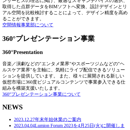
ンサービスの理念に掲げ、最適なスキャンデバイスの選択、
取得した点群データをBIMソフトへ変換、設計デザインとリ
アル空間を比較検討することによって、デザイン精度を高め
ることができます。
空間情報事業部について
360°プレゼンテーション事業
360°Presentation
音楽／演劇などの"エンタメ業界"やスポーツジムなどの"ヘ
ルスケア業界"を主軸に、気軽にライブ配信できるソリュー
ションを提供しています。 また、様々に展開される新しい
仮想市場に360度ビジュアルコンテンツで事業参入できる仕
組みを構築支援いたします。
360°プレゼンテーション事業について
NEWS
2023.12.27
年末年始休業のご案内
2023.04.04
Lumion Forum 2023を4月25日(火)に開催しま