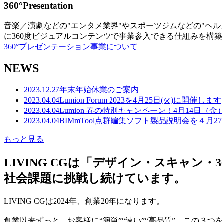
360°Presentation
音楽／演劇などの"エンタメ業界"やスポーツジムなどの"ヘ
に360度ビジュアルコンテンツで事業参入できる仕組みを構
360°プレゼンテーション事業について
NEWS
2023.12.27
年末年始休業のご案内
2023.04.04
Lumion Forum 2023を4月25日(火)に開催します
2023.04.04
Lumion 春の特別キャンペーン！4月14日（
2023.04.04
BIMmTool点群編集ソフト製品説明会を４月2
もっと見る
LIVING CGは「デザイン・スキャ
社会課題に挑戦し続けています。
LIVING CGは2024年、創業20年になります。
創業以来ずっと、お客様に“簡単”“速い”“高品質” この３