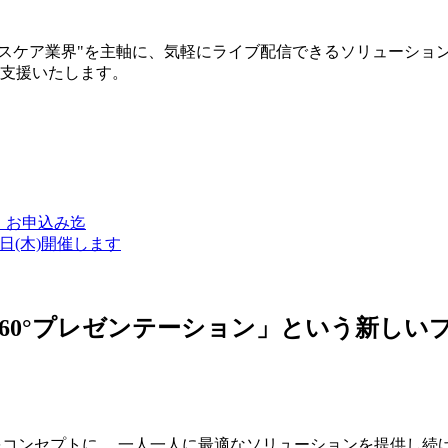
ルスケア業界"を主軸に、気軽にライブ配信できるソリューショ
築支援いたします。
金）お申込み迄
7日(木)開催します
ン・360°プレゼンテーション」という新
つをコンセプトに、 一人一人に最適なソリューションを提供し続