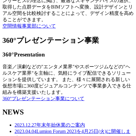
ンサービスの理念に掲げ、最適なスキャンデバイスの選択、
取得した点群データをBIMソフトへ変換、設計デザインとリ
アル空間を比較検討することによって、デザイン精度を高め
ることができます。
空間情報事業部について
360°プレゼンテーション事業
360°Presentation
音楽／演劇などの"エンタメ業界"やスポーツジムなどの"ヘ
ルスケア業界"を主軸に、気軽にライブ配信できるソリュー
ションを提供しています。 また、様々に展開される新しい
仮想市場に360度ビジュアルコンテンツで事業参入できる仕
組みを構築支援いたします。
360°プレゼンテーション事業について
NEWS
2023.12.27
年末年始休業のご案内
2023.04.04
Lumion Forum 2023を4月25日(火)に開催しま