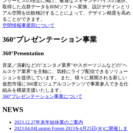
ンサービスの理念に掲げ、最適なスキャンデバイスの選択、
取得した点群データをBIMソフトへ変換、設計デザインとリ
アル空間を比較検討することによって、デザイン精度を高め
ることができます。
空間情報事業部について
360°プレゼンテーション事業
360°Presentation
音楽／演劇などの"エンタメ業界"やスポーツジムなどの"ヘ
ルスケア業界"を主軸に、気軽にライブ配信できるソリュー
ションを提供しています。 また、様々に展開される新しい
仮想市場に360度ビジュアルコンテンツで事業参入できる仕
組みを構築支援いたします。
360°プレゼンテーション事業について
NEWS
2023.12.27
年末年始休業のご案内
2023.04.04
Lumion Forum 2023を4月25日(火)に開催しま