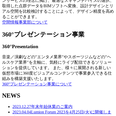
ンサービスの理念に掲げ、最適なスキャンデバイスの選択、
取得した点群データをBIMソフトへ変換、設計デザインとリ
アル空間を比較検討することによって、デザイン精度を高め
ることができます。
空間情報事業部について
360°プレゼンテーション事業
360°Presentation
音楽／演劇などの"エンタメ業界"やスポーツジムなどの"ヘ
ルスケア業界"を主軸に、気軽にライブ配信できるソリュー
ションを提供しています。 また、様々に展開される新しい
仮想市場に360度ビジュアルコンテンツで事業参入できる仕
組みを構築支援いたします。
360°プレゼンテーション事業について
NEWS
2023.12.27
年末年始休業のご案内
2023.04.04
Lumion Forum 2023を4月25日(火)に開催しま