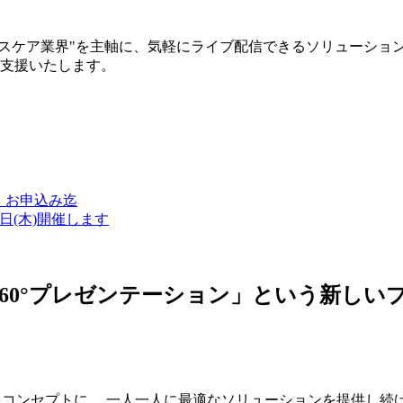
ルスケア業界"を主軸に、気軽にライブ配信できるソリューショ
築支援いたします。
金）お申込み迄
7日(木)開催します
ン・360°プレゼンテーション」という新
つをコンセプトに、 一人一人に最適なソリューションを提供し続