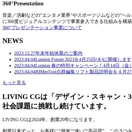
360°Presentation
音楽／演劇などの"エンタメ業界"やスポーツジムなどの"ヘ
に360度ビジュアルコンテンツで事業参入できる仕組みを構
360°プレゼンテーション事業について
NEWS
2023.12.27
年末年始休業のご案内
2023.04.04
Lumion Forum 2023を4月25日(火)に開催します
2023.04.04
Lumion 春の特別キャンペーン！4月14日（
2023.04.04
BIMmTool点群編集ソフト製品説明会を４月2
もっと見る
LIVING CGは「デザイン・スキャ
社会課題に挑戦し続けています。
LIVING CGは2024年、創業20年になります。
創業以来ずっと、お客様に“簡単”“速い”“高品質” この３