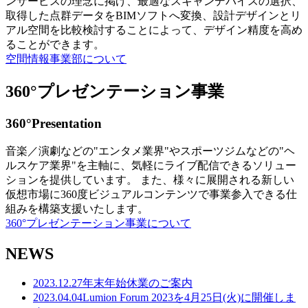
ンサービスの理念に掲げ、最適なスキャンデバイスの選択、
取得した点群データをBIMソフトへ変換、設計デザインとリ
アル空間を比較検討することによって、デザイン精度を高め
ることができます。
空間情報事業部について
360°プレゼンテーション事業
360°Presentation
音楽／演劇などの"エンタメ業界"やスポーツジムなどの"ヘ
ルスケア業界"を主軸に、気軽にライブ配信できるソリュー
ションを提供しています。 また、様々に展開される新しい
仮想市場に360度ビジュアルコンテンツで事業参入できる仕
組みを構築支援いたします。
360°プレゼンテーション事業について
NEWS
2023.12.27
年末年始休業のご案内
2023.04.04
Lumion Forum 2023を4月25日(火)に開催しま