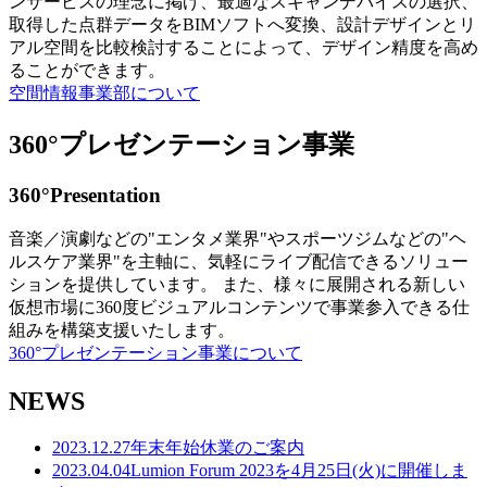
ンサービスの理念に掲げ、最適なスキャンデバイスの選択、
取得した点群データをBIMソフトへ変換、設計デザインとリ
アル空間を比較検討することによって、デザイン精度を高め
ることができます。
空間情報事業部について
360°プレゼンテーション事業
360°Presentation
音楽／演劇などの"エンタメ業界"やスポーツジムなどの"ヘ
ルスケア業界"を主軸に、気軽にライブ配信できるソリュー
ションを提供しています。 また、様々に展開される新しい
仮想市場に360度ビジュアルコンテンツで事業参入できる仕
組みを構築支援いたします。
360°プレゼンテーション事業について
NEWS
2023.12.27
年末年始休業のご案内
2023.04.04
Lumion Forum 2023を4月25日(火)に開催しま