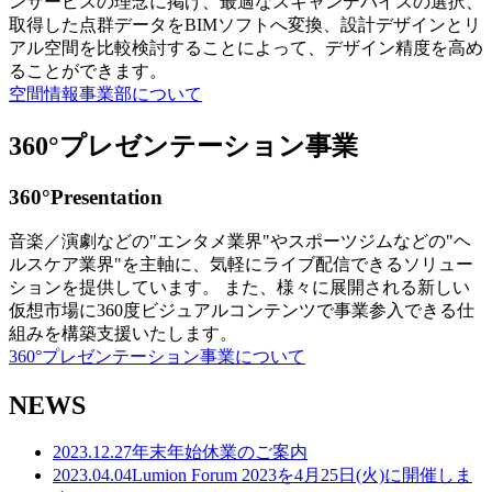
ンサービスの理念に掲げ、最適なスキャンデバイスの選択、
取得した点群データをBIMソフトへ変換、設計デザインとリ
アル空間を比較検討することによって、デザイン精度を高め
ることができます。
空間情報事業部について
360°プレゼンテーション事業
360°Presentation
音楽／演劇などの"エンタメ業界"やスポーツジムなどの"ヘ
ルスケア業界"を主軸に、気軽にライブ配信できるソリュー
ションを提供しています。 また、様々に展開される新しい
仮想市場に360度ビジュアルコンテンツで事業参入できる仕
組みを構築支援いたします。
360°プレゼンテーション事業について
NEWS
2023.12.27
年末年始休業のご案内
2023.04.04
Lumion Forum 2023を4月25日(火)に開催しま