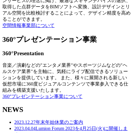
ンサービスの理念に掲げ、最適なスキャンデバイスの選択、
取得した点群データをBIMソフトへ変換、設計デザインとリ
アル空間を比較検討することによって、デザイン精度を高め
ることができます。
空間情報事業部について
360°プレゼンテーション事業
360°Presentation
音楽／演劇などの"エンタメ業界"やスポーツジムなどの"ヘ
ルスケア業界"を主軸に、気軽にライブ配信できるソリュー
ションを提供しています。 また、様々に展開される新しい
仮想市場に360度ビジュアルコンテンツで事業参入できる仕
組みを構築支援いたします。
360°プレゼンテーション事業について
NEWS
2023.12.27
年末年始休業のご案内
2023.04.04
Lumion Forum 2023を4月25日(火)に開催しま