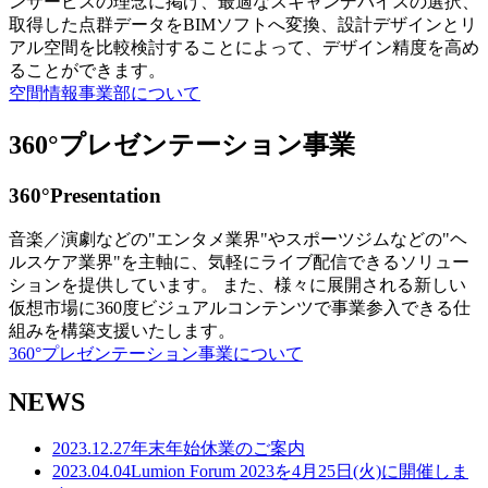
ンサービスの理念に掲げ、最適なスキャンデバイスの選択、
取得した点群データをBIMソフトへ変換、設計デザインとリ
アル空間を比較検討することによって、デザイン精度を高め
ることができます。
空間情報事業部について
360°プレゼンテーション事業
360°Presentation
音楽／演劇などの"エンタメ業界"やスポーツジムなどの"ヘ
ルスケア業界"を主軸に、気軽にライブ配信できるソリュー
ションを提供しています。 また、様々に展開される新しい
仮想市場に360度ビジュアルコンテンツで事業参入できる仕
組みを構築支援いたします。
360°プレゼンテーション事業について
NEWS
2023.12.27
年末年始休業のご案内
2023.04.04
Lumion Forum 2023を4月25日(火)に開催しま