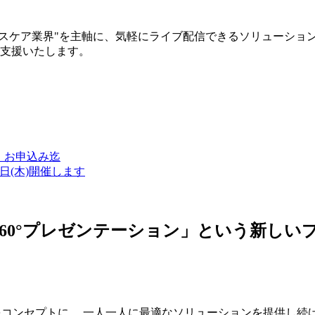
ルスケア業界"を主軸に、気軽にライブ配信できるソリューショ
築支援いたします。
金）お申込み迄
7日(木)開催します
ン・360°プレゼンテーション」という新
つをコンセプトに、 一人一人に最適なソリューションを提供し続