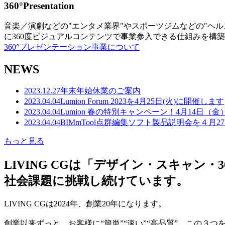
360°Presentation
音楽／演劇などの"エンタメ業界"やスポーツジムなどの"ヘ
に360度ビジュアルコンテンツで事業参入できる仕組みを構
360°プレゼンテーション事業について
NEWS
2023.12.27
年末年始休業のご案内
2023.04.04
Lumion Forum 2023を4月25日(火)に開催します
2023.04.04
Lumion 春の特別キャンペーン！4月14日（
2023.04.04
BIMmTool点群編集ソフト製品説明会を４月2
もっと見る
LIVING CGは「デザイン・スキャ
社会課題に挑戦し続けています。
LIVING CGは2024年、創業20年になります。
創業以来ずっと、お客様に“簡単”“速い”“高品質” この３