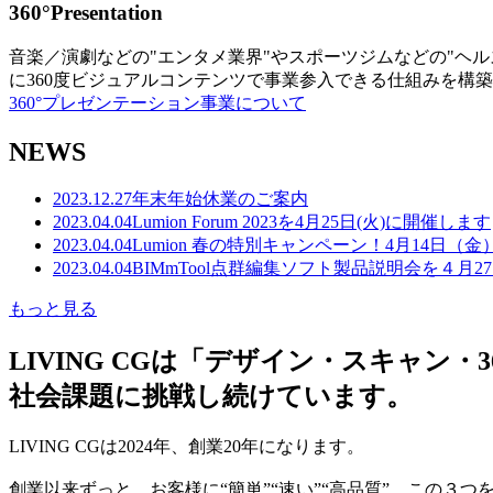
360°Presentation
音楽／演劇などの"エンタメ業界"やスポーツジムなどの"ヘ
に360度ビジュアルコンテンツで事業参入できる仕組みを構
360°プレゼンテーション事業について
NEWS
2023.12.27
年末年始休業のご案内
2023.04.04
Lumion Forum 2023を4月25日(火)に開催します
2023.04.04
Lumion 春の特別キャンペーン！4月14日（
2023.04.04
BIMmTool点群編集ソフト製品説明会を４月2
もっと見る
LIVING CGは「デザイン・スキャ
社会課題に挑戦し続けています。
LIVING CGは2024年、創業20年になります。
創業以来ずっと、お客様に“簡単”“速い”“高品質” この３