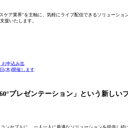
ルスケア業界"を主軸に、気軽にライブ配信できるソリューショ
築支援いたします。
金）お申込み迄
7日(木)開催します
ン・360°プレゼンテーション」という新
つをコンセプトに、 一人一人に最適なソリューションを提供し続