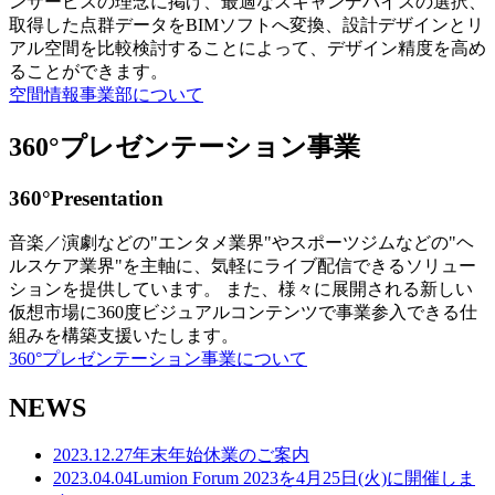
ンサービスの理念に掲げ、最適なスキャンデバイスの選択、
取得した点群データをBIMソフトへ変換、設計デザインとリ
アル空間を比較検討することによって、デザイン精度を高め
ることができます。
空間情報事業部について
360°プレゼンテーション事業
360°Presentation
音楽／演劇などの"エンタメ業界"やスポーツジムなどの"ヘ
ルスケア業界"を主軸に、気軽にライブ配信できるソリュー
ションを提供しています。 また、様々に展開される新しい
仮想市場に360度ビジュアルコンテンツで事業参入できる仕
組みを構築支援いたします。
360°プレゼンテーション事業について
NEWS
2023.12.27
年末年始休業のご案内
2023.04.04
Lumion Forum 2023を4月25日(火)に開催しま