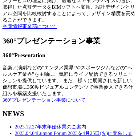
ンサービスの理念に掲げ、最適なスキャンデバイスの選択、
取得した点群データをBIMソフトへ変換、設計デザインとリ
アル空間を比較検討することによって、デザイン精度を高め
ることができます。
空間情報事業部について
360°プレゼンテーション事業
360°Presentation
音楽／演劇などの"エンタメ業界"やスポーツジムなどの"ヘ
ルスケア業界"を主軸に、気軽にライブ配信できるソリュー
ションを提供しています。 また、様々に展開される新しい
仮想市場に360度ビジュアルコンテンツで事業参入できる仕
組みを構築支援いたします。
360°プレゼンテーション事業について
NEWS
2023.12.27
年末年始休業のご案内
2023.04.04
Lumion Forum 2023を4月25日(火)に開催しま