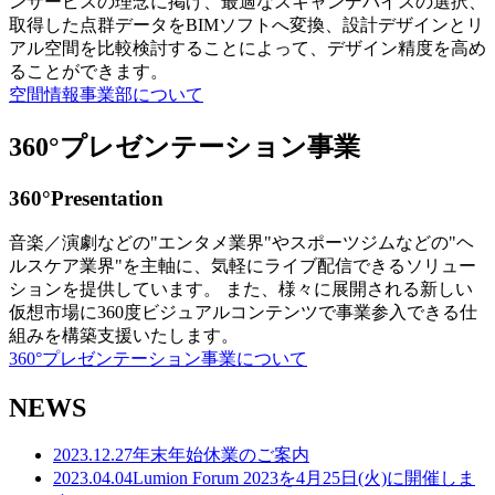
ンサービスの理念に掲げ、最適なスキャンデバイスの選択、
取得した点群データをBIMソフトへ変換、設計デザインとリ
アル空間を比較検討することによって、デザイン精度を高め
ることができます。
空間情報事業部について
360°プレゼンテーション事業
360°Presentation
音楽／演劇などの"エンタメ業界"やスポーツジムなどの"ヘ
ルスケア業界"を主軸に、気軽にライブ配信できるソリュー
ションを提供しています。 また、様々に展開される新しい
仮想市場に360度ビジュアルコンテンツで事業参入できる仕
組みを構築支援いたします。
360°プレゼンテーション事業について
NEWS
2023.12.27
年末年始休業のご案内
2023.04.04
Lumion Forum 2023を4月25日(火)に開催しま