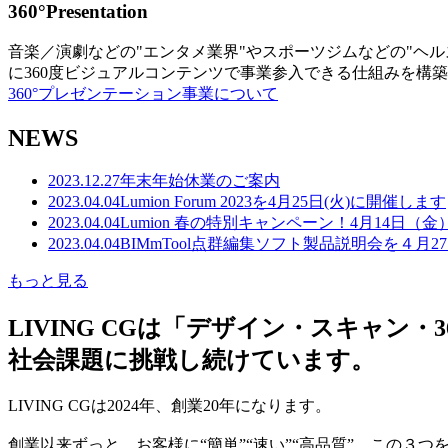
360°Presentation
音楽／演劇などの"エンタメ業界"やスポーツジムなどの"ヘ
に360度ビジュアルコンテンツで事業参入できる仕組みを構
360°プレゼンテーション事業について
NEWS
2023.12.27
年末年始休業のご案内
2023.04.04
Lumion Forum 2023を4月25日(火)に開催します
2023.04.04
Lumion 春の特別キャンペーン！4月14日（
2023.04.04
BIMmTool点群編集ソフト製品説明会を４月2
もっと見る
LIVING CGは「デザイン・スキャ
社会課題に挑戦し続けています。
LIVING CGは2024年、創業20年になります。
創業以来ずっと、お客様に“簡単”“速い”“高品質” この３