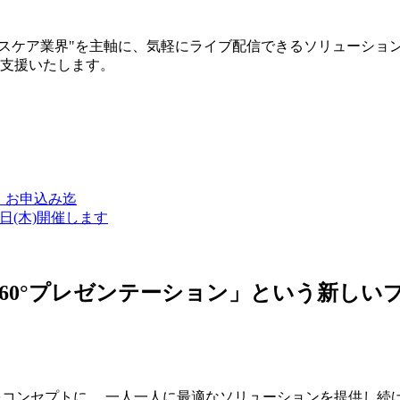
ルスケア業界"を主軸に、気軽にライブ配信できるソリューショ
築支援いたします。
金）お申込み迄
7日(木)開催します
ン・360°プレゼンテーション」という新
つをコンセプトに、 一人一人に最適なソリューションを提供し続