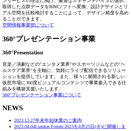
ンサービスの理念に掲げ、最適なスキャンデバイスの選択、
取得した点群データをBIMソフトへ変換、設計デザインとリ
アル空間を比較検討することによって、デザイン精度を高め
ることができます。
空間情報事業部について
360°プレゼンテーション事業
360°Presentation
音楽／演劇などの"エンタメ業界"やスポーツジムなどの"ヘ
ルスケア業界"を主軸に、気軽にライブ配信できるソリュー
ションを提供しています。 また、様々に展開される新しい
仮想市場に360度ビジュアルコンテンツで事業参入できる仕
組みを構築支援いたします。
360°プレゼンテーション事業について
NEWS
2023.12.27
年末年始休業のご案内
2023.04.04
Lumion Forum 2023を4月25日(火)に開催しま