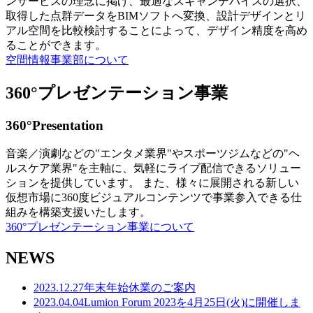
ンサービスの理念に掲げ、最適なスキャンデバイスの選択、
取得した点群データをBIMソフトへ変換、設計デザインとリ
アル空間を比較検討することによって、デザイン精度を高め
ることができます。
空間情報事業部について
360°プレゼンテーション事業
360°Presentation
音楽／演劇などの"エンタメ業界"やスポーツジムなどの"ヘ
ルスケア業界"を主軸に、気軽にライブ配信できるソリュー
ションを提供しています。 また、様々に展開される新しい
仮想市場に360度ビジュアルコンテンツで事業参入できる仕
組みを構築支援いたします。
360°プレゼンテーション事業について
NEWS
2023.12.27
年末年始休業のご案内
2023.04.04
Lumion Forum 2023を4月25日(火)に開催しま