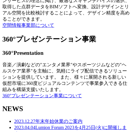
ンサービスの理念に掲げ、最適なスキャンデバイスの選択、
取得した点群データをBIMソフトへ変換、設計デザインとリ
アル空間を比較検討することによって、デザイン精度を高め
ることができます。
空間情報事業部について
360°プレゼンテーション事業
360°Presentation
音楽／演劇などの"エンタメ業界"やスポーツジムなどの"ヘ
ルスケア業界"を主軸に、気軽にライブ配信できるソリュー
ションを提供しています。 また、様々に展開される新しい
仮想市場に360度ビジュアルコンテンツで事業参入できる仕
組みを構築支援いたします。
360°プレゼンテーション事業について
NEWS
2023.12.27
年末年始休業のご案内
2023.04.04
Lumion Forum 2023を4月25日(火)に開催しま