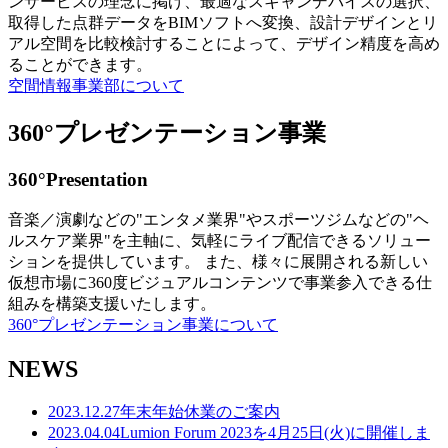
ンサービスの理念に掲げ、最適なスキャンデバイスの選択、
取得した点群データをBIMソフトへ変換、設計デザインとリ
アル空間を比較検討することによって、デザイン精度を高め
ることができます。
空間情報事業部について
360°プレゼンテーション事業
360°Presentation
音楽／演劇などの"エンタメ業界"やスポーツジムなどの"ヘ
ルスケア業界"を主軸に、気軽にライブ配信できるソリュー
ションを提供しています。 また、様々に展開される新しい
仮想市場に360度ビジュアルコンテンツで事業参入できる仕
組みを構築支援いたします。
360°プレゼンテーション事業について
NEWS
2023.12.27
年末年始休業のご案内
2023.04.04
Lumion Forum 2023を4月25日(火)に開催しま